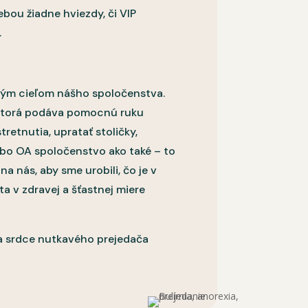
bou žiadne hviezdy, či VIP
.
ným cieľom nášho spoločenstva.
– ktorá podáva pomocnú ruku
retnutia, upratať stoličky,
lebo OA spoločenstvo ako také – to
na nás, aby sme urobili, čo je v
a v zdravej a šťastnej miere
a srdce nutkavého prejedača