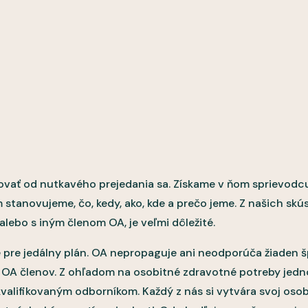
vať od nutkavého prejedania sa. Získame v ňom sprievodcu
stanovujeme, čo, kedy, ako, kde a prečo jeme. Z našich skús
alebo s iným členom OA, je veľmi dôležité.
 pre jedálny plán. OA nepropaguje ani neodporúča žiaden šp
v OA členov. Z ohľadom na osobitné zdravotné potreby jed
valifikovaným odborníkom. Každý z nás si vytvára svoj osob