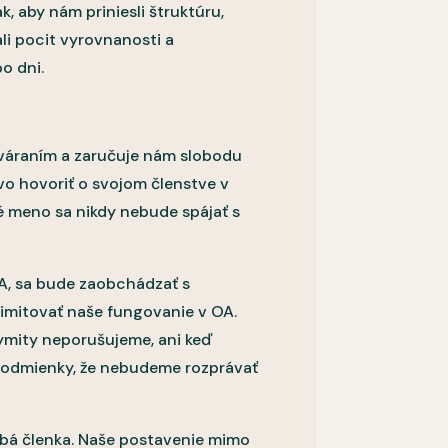
, aby nám priniesli štruktúru,
li pocit vyrovnanosti a
po dni.
ováraním a zaručuje nám slobodu
vo hovoriť o svojom členstve v
 meno sa nikdy nebude spájať s
A, sa bude zaobchádzať s
imitovať naše fungovanie v OA.
ymity neporušujeme, ani keď
 podmienky, že nebudeme rozprávať
dobá členka. Naše postavenie mimo