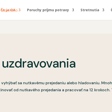
Čo je OA
Poruchy príjmu potravy
Stretnutia
v uzdravovania
vyhýbať sa nutkavému prejedaniu alebo hladovaniu. Mnohí 
ovať od nutkavého prejedania a pracovať na 12 krokoch. T