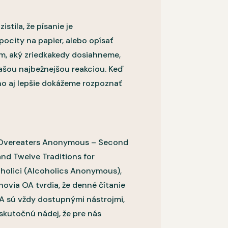
stila, že písanie je
pocity na papier, alebo opísať
om, aký zriedkakedy dosiahneme,
našou najbežnejšou reakciou. Keď
no aj lepšie dokážeme rozpoznať
i (Overeaters Anonymous – Second
and Twelve Traditions for
holici (Alcoholics Anonymous),
novia OA tvrdia, že denné čítanie
 AA sú vždy dostupnými nástrojmi,
skutočnú nádej, že pre nás