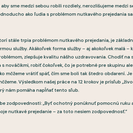
by sme medzi sebou robili rozdiely, nerozlišujeme medzi se
jednoducho ako ľudia s problémom nutkavého prejedania sa
rí stále trpia problémom nutkavého prejedania, je základ
formou služby. Akákoľvek forma služby – aj akokoľvek malá 
roblémom, zlepšuje kvalitu nášho uzdravovania. Chodiť na st
sa s nováčikmi, robiť čokoľvek, čo je potrebné pre skupinu a
ako môžeme vrátiť späť, čím sme boli tak štedro obdarení. Je 
ôžeme. Výsledkom našej práce na 12 krokov je prísľub „život
ktorý nám pomáha napĺňať tento sľub.
ľube zodpovednosti: „Byť ochotný ponúknuť pomocnú ruku 
moje nutkavé prejedanie – za toto nesiem zodpovednosť.”