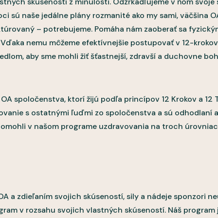
tných skúseností z minulosti. Odzrkadľujeme v ňom svoje sú
ci sú naše jedálne plány rozmanité ako my sami, väčšina OA
truktúrovaný – potrebujeme. Pomáha nám zaoberať sa fyzic
e. Vďaka nemu môžeme efektívnejšie postupovať v 12-krok
edlom, aby sme mohli žiť šťastnejší, zdravší a duchovne boha
A spoločenstva, ktorí žijú podľa princípov 12 Krokov a 12 Tr
vovanie s ostatnými ľuďmi zo spoločenstva a sú odhodlaní 
pomohli v našom programe uzdravovania na troch úrovniac
 a zdieľaním svojich skúseností, sily a nádeje sponzori ne
ogram v rozsahu svojich vlastných skúseností. Náš program 