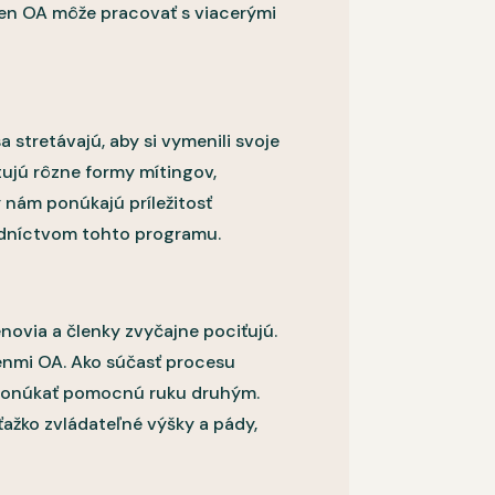
. Člen OA môže pracovať s viacerými
 stretávajú, aby si vymenili svoje
tujú rôzne formy mítingov,
 nám ponúkajú príležitosť
tredníctvom tohto programu.
enovia a členky zvyčajne pociťujú.
lenmi OA. Ako súčasť procesu
a ponúkať pomocnú ruku druhým.
ažko zvládateľné výšky a pády,