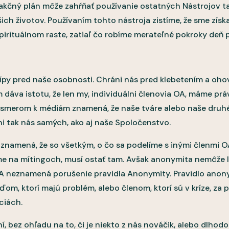
 akčný plán môže zahŕňať používanie ostatných Nástrojov tak
ch životov. Používaním tohto nástroja zistíme, že sme získa
rituálnom raste, zatiaľ čo robíme merateľné pokroky deň 
ípy pred naše osobnosti. Chráni nás pred klebetením a oh
dáva istotu, že len my, individuálni členovia OA, máme prá
 smerom k médiám znamená, že naše tváre alebo naše druhé
i tak nás samých, ako aj naše Spoločenstvo.
namená, že so všetkým, o čo sa podelíme s inými členmi O
e na mítingoch, musí ostať tam. Avšak anonymita nemôže l
OA neznamená porušenie pravidla Anonymity. Pravidlo anon
m, ktorí majú problém, alebo členom, ktorí sú v kríze, za
ciách.
í, bez ohľadu na to, či je niekto z nás nováčik, alebo dlho