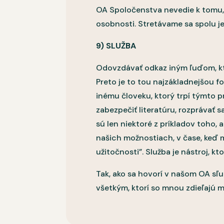
OA Spoločenstva nevedie k tomu, a
osobnosti. Stretávame sa spolu 
9) SLUŽBA
Odovzdávať odkaz iným ľuďom, kto
Preto je to tou najzákladnejšou 
inému človeku, ktorý trpí týmto p
zabezpečiť literatúru, rozprávať 
sú len niektoré z príkladov toho, 
našich možnostiach, v čase, keď m
užitočnosti”. Služba je nástroj, 
Tak, ako sa hovorí v našom OA s
všetkým, ktorí so mnou zdieľajú 