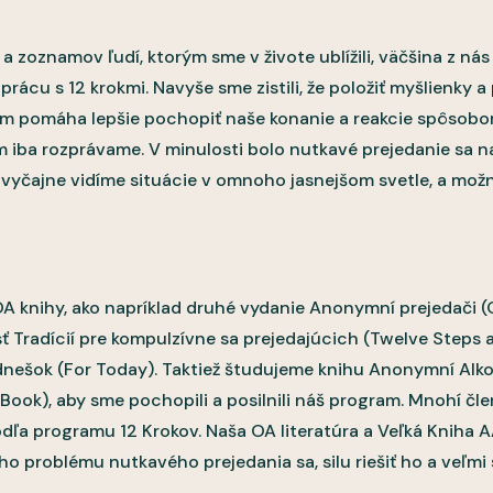
a zoznamov ľudí, ktorým sme v živote ublížili, väčšina z nás zi
cu s 12 krokmi. Navyše sme zistili, že položiť myšlienky a 
 nám pomáha lepšie pochopiť naše konanie a reakcie spôsob
om iba rozprávame. V minulosti bolo nutkavé prejedanie sa 
 zvyčajne vidíme situácie v omnoho jasnejšom svetle, a mož
OA knihy, ako napríklad druhé vydanie Anonymní prejedač
ť Tradícií pre kompulzívne sa prejedajúcich (Twelve Steps 
nešok (For Today). Taktiež študujeme knihu Anonymní Alko
ook), aby sme pochopili a posilnili náš program. Mnohí čle
 podľa programu 12 Krokov. Naša OA literatúra a Veľká Kniha
 problému nutkavého prejedania sa, silu riešiť ho a veľmi 