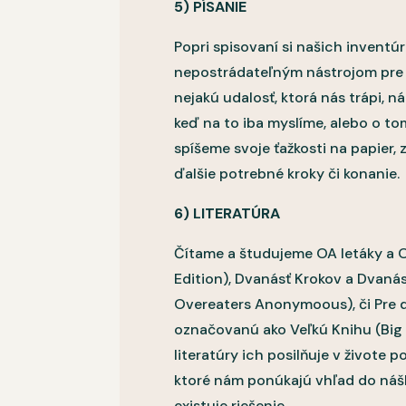
5) PÍSANIE
Popri spisovaní si našich inventúr 
nepostrádateľným nástrojom pre prá
nejakú udalosť, ktorá nás trápi,
keď na to iba myslíme, alebo o t
spíšeme svoje ťažkosti na papier,
ďalšie potrebné kroky či konanie.
6) LITERATÚRA
Čítame a študujeme OA letáky a 
Edition), Dvanásť Krokov a Dvanás
Overeaters Anonymoous), či Pre d
označovanú ako Veľkú Knihu (Big B
literatúry ich posilňuje v živote
ktoré nám ponúkajú vhľad do nášho
existuje riešenie.