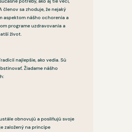
časné potreby, ako aj tie veci,
 členov sa zhoduje, že nejaký
kým aspektom nášho ochorenia a
ovom programe uzdravovania a
tší život.
adícií najlepšie, ako vedia. Sú
abstinovať. Žiadame nášho
h:
ustále obnovujú a posilňujú svoje
je založený na princípe