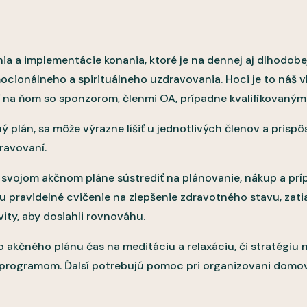
ania a implementácie konania, ktoré je na dennej aj dlhodo
ocionálneho a spirituálneho uzdravovania. Hoci je to náš vl
ať na ňom so sponzorom, členmi OA, prípadne kvalifikovaným
ý plán, sa môže výrazne líšiť u jednotlivých členov a prisp
ravovaní.
svojom akčnom pláne sústrediť na plánovanie, nákup a prípr
 pravidelné cvičenie na zlepšenie zdravotného stavu, zatiaľ
vity, aby dosiahli rovnováhu.
do akčného plánu čas na meditáciu a relaxáciu, či stratégiu
i programom. Ďalsí potrebujú pomoc pri organizovani domo