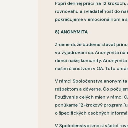
Popri dennej práci na 12 krokoch,
rovnováhu a zvládateľnosť do naši
pokračujeme v emocionálnom a spi
8) ANONYMITA
Znamená, že budeme stavať princ
vo vyjadrovaní sa. Anonymita nám 
rámci našej komunity. Anonymita
naším členstvom v OA. Toto chrán
V rámci Spoločenstva anonymita z
rešpektom a dôverne. Čo počujem
Používanie celých mien v rámci 
ponúkame 12-krokový program ľuďo
o špecifických osobných informá
V Spoločenstve sme si všetci rovn