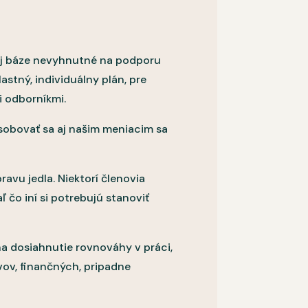
bej báze nevyhnutné na podporu
astný, individuálny plán, pre
i odborníkmi.
ôsobovať sa aj našim meniacim sa
avu jedla. Niektorí členovia
 čo iní si potrebujú stanoviť
 na dosiahnutie rovnováhy v práci,
vov, finančných, pripadne