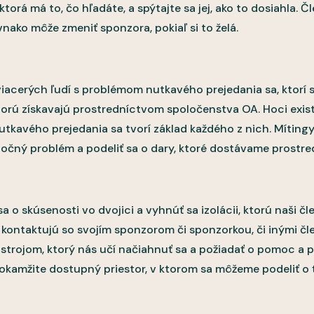
, ktorá má to, čo hľadáte, a spýtajte sa jej, ako to dosiahla
vnako môže zmeniť sponzora, pokiaľ si to želá.
iacerých ľudí s problémom nutkavého prejedania sa, ktorí sa
ktorú získavajú prostredníctvom spoločenstva OA. Hoci exis
tkavého prejedania sa tvorí základ každého z nich. Mítingy
spoločný problém a podeliť sa o dary, ktoré dostávame pros
o skúsenosti vo dvojici a vyhnúť sa izolácii, ktorú naši čl
 kontaktujú so svojím sponzorom či sponzorkou, či inými č
ástrojom, ktorý nás učí načiahnuť sa a požiadať o pomoc 
kamžite dostupný priestor, v ktorom sa môžeme podeliť o ť