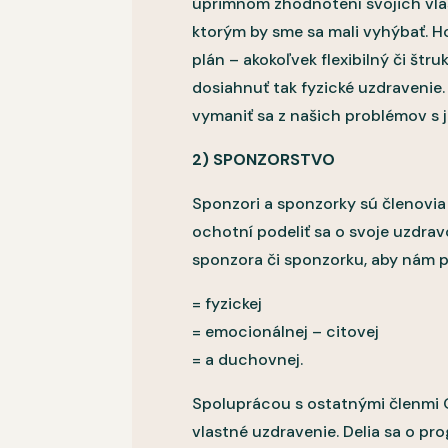
úprimnom zhodnotení svojich vlas
ktorým by sme sa mali vyhýbať. Ho
plán – akokoľvek flexibilný či š
dosiahnuť tak fyzické uzdraveni
vymaniť sa z našich problémov s j
2) SPONZORSTVO
Sponzori a sponzorky sú členovia O
ochotní podeliť sa o svoje uzdra
sponzora či sponzorku, aby nám 
= fyzickej
= emocionálnej – citovej
= a duchovnej.
Spoluprácou s ostatnými členmi OA
vlastné uzdravenie. Delia sa o pr