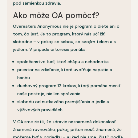
pod zámienkou zdravia.
Ako môže OA pomôcť?
Overeaters Anonymous nie je program o diéte ani o
tom, čo jesť. Je to program, ktorý nás učí žiť
slobodne – v pokoji so sebou, so svojím telom a s
jedlom. V prípade ortorexie ponúka:
spoločenstvo ľudí, ktorí chápu a nehodnotia
priestor na zdieľanie, ktoré uvoľňuje napätie a
hanbu
duchovný program 12 krokov, ktorý pomáha meniť
naše postoje, nie len správanie
slobodu od nutkavého premýšľania o jedle a
výživových pravidlách
V OA sme zistili, že zdravie neznamená dokonalosť.
Znamená rovnováhu, pokoj, prítomnosť. Znamená, že
môžeme byť v poriadku – aj keď nie sme „čistí“ podľa