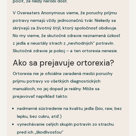
pocit, že nikdy nerobí dosť.
V Overeaters Anonymous vieme, že poruchy príjmu
potravy nemajú vždy jednoznačnú tvár. Niekedy sa
skrývajú za životný štýl, ktorý spoločnosť obdivuje.
No my vieme, že skutočné zdravie neznamená úzkosť
z jedla a neustály strach z „nevhodných“ potravín.
Skutočné zdravie je pokoj – a ten ortorexia nenesie.
Ako sa prejavuje ortorexia?
Ortorexia nie je oficiálne zaradená medzi poruchy
príjmu potravy vo všetkých diagnostických
manuáloch, no jej dopad je reálny. Môže sa
prejavovať napríklad takto:
nadmerné sústredenie na kvalitu jedla (bio, raw, bez
lepku, bez cukru, atď.)
vynechávanie celých skupín potravín zo strachu
pred ich „škodlivosťou“