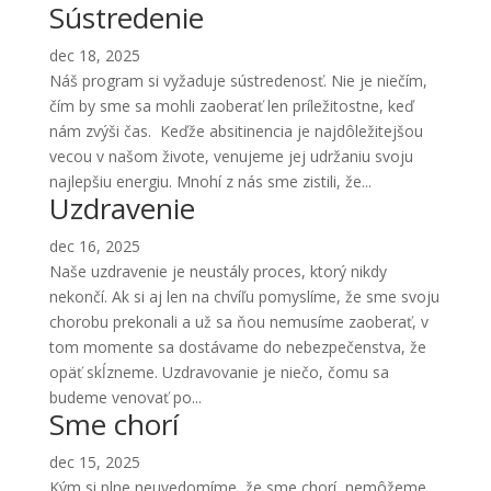
Sústredenie
dec 18, 2025
Náš program si vyžaduje sústredenosť. Nie je niečím,
čím by sme sa mohli zaoberať len príležitostne, keď
nám zvýši čas. Keďže absitinencia je najdôležitejšou
vecou v našom živote, venujeme jej udržaniu svoju
najlepšiu energiu. Mnohí z nás sme zistili, že...
Uzdravenie
dec 16, 2025
Naše uzdravenie je neustály proces, ktorý nikdy
nekončí. Ak si aj len na chvíľu pomyslíme, že sme svoju
chorobu prekonali a už sa ňou nemusíme zaoberať, v
tom momente sa dostávame do nebezpečenstva, že
opäť skĺzneme. Uzdravovanie je niečo, čomu sa
budeme venovať po...
Sme chorí
dec 15, 2025
Kým si plne neuvedomíme, že sme chorí, nemôžeme