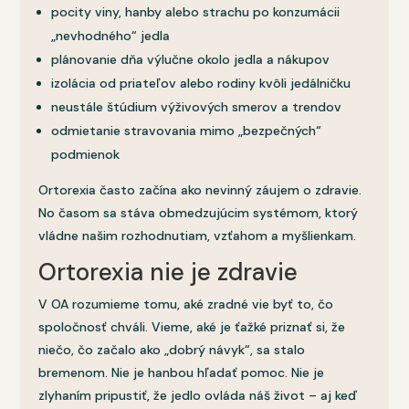
pocity viny, hanby alebo strachu po konzumácii
„nevhodného“ jedla
plánovanie dňa výlučne okolo jedla a nákupov
izolácia od priateľov alebo rodiny kvôli jedálničku
neustále štúdium výživových smerov a trendov
odmietanie stravovania mimo „bezpečných“
podmienok
Ortorexia často začína ako nevinný záujem o zdravie.
No časom sa stáva obmedzujúcim systémom, ktorý
vládne našim rozhodnutiam, vzťahom a myšlienkam.
Ortorexia nie je zdravie
V OA rozumieme tomu, aké zradné vie byť to, čo
spoločnosť chváli. Vieme, aké je ťažké priznať si, že
niečo, čo začalo ako „dobrý návyk“, sa stalo
bremenom. Nie je hanbou hľadať pomoc. Nie je
zlyhaním pripustiť, že jedlo ovláda náš život – aj keď