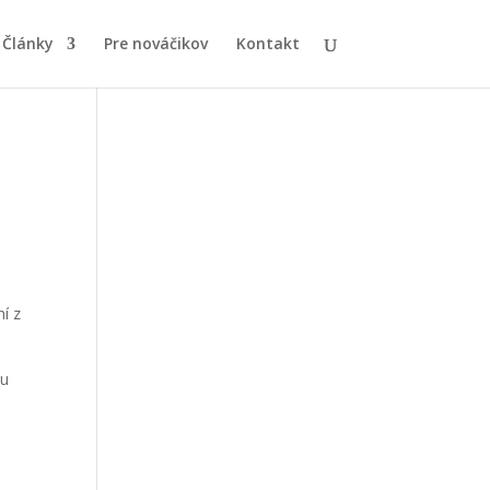
Články
Pre nováčikov
Kontakt
í z
ou