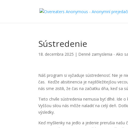
Sústredenie
18. decembra 2025
|
Denné zamyslenia - Ako sa
Náš program si vyžaduje sústredenosť. Nie je ni
čas. Keďže absitinencia je najdôležitejšou veco
nás sme zistili, že čas na začiatku dňa, keď sa 
Tieto chvíle sústredenia nemusia byť dlhé. Ide o
Vyššou silou nás môže naladiť na celý deň. Do
výsledky.
Keď myšlienky na jedlo a jedenie prerušia našu č