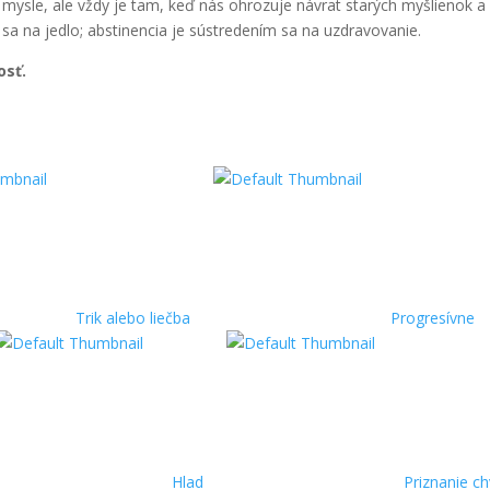
j mysle, ale vždy je tam, keď nás ohrozuje návrat starých myšlienok a
sa na jedlo; abstinencia je sústredením sa na uzdravovanie.
osť.
Trik alebo liečba
Progresívne
Hlad
Priznanie c