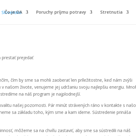
Čo je OA
Poruchy príjmu potravy
Stretnutia
 prestať prejedať
ečím, čím by sme sa mohli zaoberať len príležitostne, keď nám zvýši
u v našom živote, venujeme jej udržaniu svoju najlepšiu energiu. Mnoh
sústredíme na náš program je najplodnejší.
 kvalitu našej pozornosti. Pár minút strávených ráno v kontakte s naš
tkneme sa základu toho, kým sme a kam ideme. Sústredenie prináša
innosť, môžeme sa na chvíľu zastaviť, aby sme sa sústredili na náš