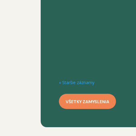
Ak máme ruky pevne zovreté, nemôž
držíme, otvoriť sa programu a byť o
« Staršie záznamy
VŠETKY ZAMYSLENIA