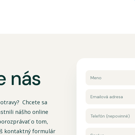
e nás
otravy? Chcete sa
stnili nášho online
 porozprávať o tom,
áš kontaktný formulár