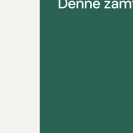
Denné zam
Naše uzdravenie je neustály proces,
nemusíme zaoberať, v tom momente
venovať po...
Kým si plne neuvedomíme, že sme ch
vôle, nerozumieme povahe našej cho