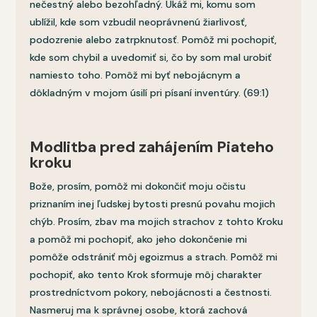
nečestný alebo bezohľadný. Ukáž mi, komu som
ublížil, kde som vzbudil neoprávnenú žiarlivosť,
podozrenie alebo zatrpknutosť. Pomôž mi pochopiť,
kde som chybil a uvedomiť si, čo by som mal urobiť
namiesto toho. Pomôž mi byť nebojácnym a
dôkladným v mojom úsilí pri písaní inventúry. (69:1)
Modlitba pred zahájením Piateho
kroku
Bože, prosím, pomôž mi dokončiť moju očistu
priznaním inej ľudskej bytosti presnú povahu mojich
chýb. Prosím, zbav ma mojich strachov z tohto Kroku
a pomôž mi pochopiť, ako jeho dokončenie mi
pomôže odstrániť môj egoizmus a strach. Pomôž mi
pochopiť, ako tento Krok sformuje môj charakter
prostredníctvom pokory, nebojácnosti a čestnosti.
Nasmeruj ma k správnej osobe, ktorá zachová