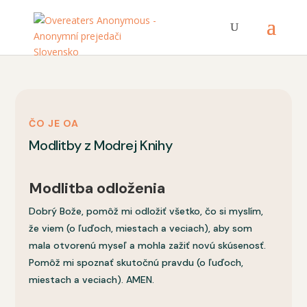
ČO JE OA
Modlitby z Modrej Knihy
Modlitba odloženia
Dobrý Bože, pomôž mi odložiť všetko, čo si myslím,
že viem (o ľuďoch, miestach a veciach), aby som
mala otvorenú myseľ a mohla zažiť novú skúsenosť.
Pomôž mi spoznať skutočnú pravdu (o ľuďoch,
miestach a veciach). AMEN.