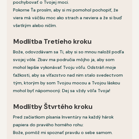
pochybovať o Tvojej moci.
Pokorne Ťa prosím, aby si mi pomohol pochopiť, že
viera má väčšiu moc ako strach a neviera a že si buď
všetkým alebo ničím.
Modlitba Tretieho kroku
Bože, odovzdávam sa Ti, aby si so mnou naložil podľa
svojej vôle. Zbav ma područia môjho ja, aby som
mohol lepšie vykonávať Tvoju vôľu. Odstráň moje
ťažkosti, aby sa víťazstvo nad nim stalo svedectvom
tým, ktorým by som Tvojou mocou a Tvojou láskou
mohol byť nápomocný. Dej sa vždy vôľa Tvoja!
Modlitby Štvrtého kroku
Pred začiatkom písania Inventúry na každý hárok
papiera do pravého horného rohu:
Bože, pomôž mi spoznať pravdu o sebe samom.