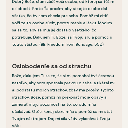
Dobrý Bože, cítim zášť voči osobe, od ktorej sa túžim
oslobodiť. Preto Ťa prosím, aby si tejto osobe dal
všetko, čo by som chcela pre seba. Pomôž mi cítiť
voči tejto osobe súcit, porozumenie a lásku. Modlím
sa za to, aby sa mu/jej dostalo všetkého, čo
potrebuje. Ďakujem Ti, Bože, za Tvoju silu a pomoc s
touto zášťou. (BB, Freedom from Bondage: 552)
Oslobodenie sa od strachu
Bože, ďakujem Ti za to, že si mi pomohol byť čestnou
natoľko, aby som spoznala pravdu o sebe, a ukázal mi
aj podstatu mojich strachov, zbav ma prosím týchto
strachov. Bože, pomôž mi prekonať moje obavy a
zamerať moju pozornosť na to, čo odo mňa
očakávaš. Otče, konaj skrze mňa a pomôž sa mi stať
Tvojim nástrojom. Daj mi silu vždy vykonávať Tvoju
vôľu.