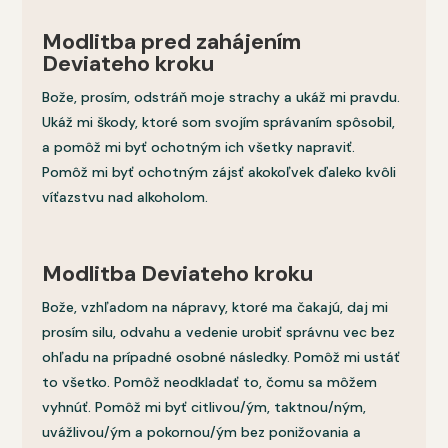
Modlitba pred zahájením
Deviateho kroku
Bože, prosím, odstráň moje strachy a ukáž mi pravdu.
Ukáž mi škody, ktoré som svojím správaním spôsobil,
a pomôž mi byť ochotným ich všetky napraviť.
Pomôž mi byť ochotným zájsť akokoľvek ďaleko kvôli
víťazstvu nad alkoholom.
Modlitba Deviateho kroku
Bože, vzhľadom na nápravy, ktoré ma čakajú, daj mi
prosím silu, odvahu a vedenie urobiť správnu vec bez
ohľadu na prípadné osobné následky. Pomôž mi ustáť
to všetko. Pomôž neodkladať to, čomu sa môžem
vyhnúť. Pomôž mi byť citlivou/ým, taktnou/ným,
uvážlivou/ým a pokornou/ým bez ponižovania a