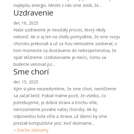
najlepšiu energiu. Mnohí z nás sme zistili, že...
Uzdravenie
dec 16, 2025
Naše uzdravenie je neustály proces, ktorý nikdy
nekončí. Ak si aj len na chvíľu pomyslíme, že sme svoju
chorobu prekonali a už sa ňou nemusíme zaoberať, v
tom momente sa dostávame do nebezpečenstva, že
opäť skĺzneme. Uzdravovanie je niečo, čomu sa
budeme venovať po...
Sme chorí
dec 15, 2025
Kým si plne neuvedomíme, že sme chorí, nemôžeme
sa začať liečiť. Pokiaľ máme pocit, že všetko, čo
potrebujeme, je dobrá strava a trochu vôle,
nerozumieme povahe našej choroby. Ak by
odpoveďou bola vôľa a strava, už dávno by sme
prestali kompulzívne jesť. Keď skúmame...
« Staršie záznamy