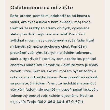
Oslobodenie sa od zášte
Bože, prosím, pomôž mi oslobodiť sa od hnevu a
vidieť, ako svet a ľudia v ňom ovládajú môj život.
Ukáž mi, že urážky zo strany druhých, vymyslené
alebo pravdivé majú moc ma zabiť. Pomôž mi
zvládnuť moje hnevy uvedomením si, že ľudia, ktorí
mi krivdili, sú možno duchovne chorí. Pomôž mi
preukázať voči tým, ktorých nenávidím toleranciu,
súcit a trpezlivosť, ktoré by som s radosťou ponúkol
chorému priateľovi. Pomôž mi vidieť, že toto je chorý
človek. Otče, ukáž mi, ako mu môžem byť užitočný a
uchovaj ma od môjho hnevu. Pane, pomôž mi vyhnúť
sa pomste, či hádkam. Viem, že nedokážem pomôcť
všetkým ľuďom, ale pomôž mi aspoň zaujať láskavý a
tolerantný postoj voči každému jednému. Nech sa
deje vôľa Tvoja. (66:2, 66:3, 66:4, 67:0, 67:1)