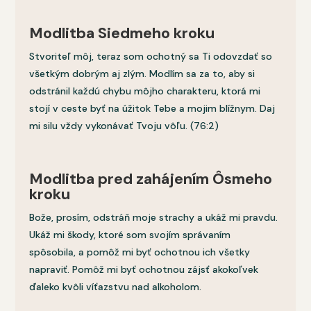
Modlitba Siedmeho kroku
Stvoriteľ môj, teraz som ochotný sa Ti odovzdať so
všetkým dobrým aj zlým. Modlím sa za to, aby si
odstránil každú chybu môjho charakteru, ktorá mi
stojí v ceste byť na úžitok Tebe a mojim blížnym. Daj
mi silu vždy vykonávať Tvoju vôľu. (76:2)
Modlitba pred zahájením Ôsmeho
kroku
Bože, prosím, odstráň moje strachy a ukáž mi pravdu.
Ukáž mi škody, ktoré som svojím správaním
spôsobila, a pomôž mi byť ochotnou ich všetky
napraviť. Pomôž mi byť ochotnou zájsť akokoľvek
ďaleko kvôli víťazstvu nad alkoholom.