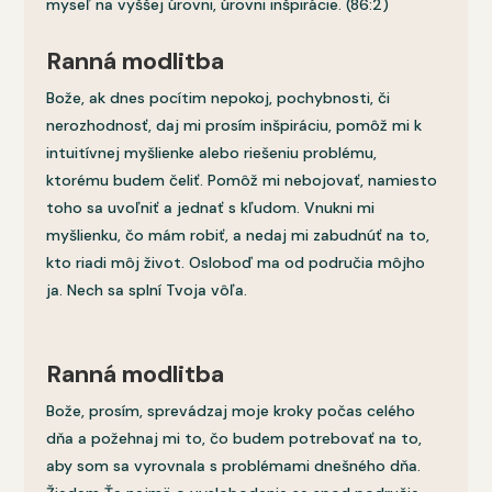
myseľ na vyššej úrovni, úrovni inšpirácie. (86:2)
Ranná modlitba
Bože, ak dnes pocítim nepokoj, pochybnosti, či
nerozhodnosť, daj mi prosím inšpiráciu, pomôž mi k
intuitívnej myšlienke alebo riešeniu problému,
ktorému budem čeliť. Pomôž mi nebojovať, namiesto
toho sa uvoľniť a jednať s kľudom. Vnukni mi
myšlienku, čo mám robiť, a nedaj mi zabudnúť na to,
kto riadi môj život. Osloboď ma od područia môjho
ja. Nech sa splní Tvoja vôľa.
Ranná modlitba
Bože, prosím, sprevádzaj moje kroky počas celého
dňa a požehnaj mi to, čo budem potrebovať na to,
aby som sa vyrovnala s problémami dnešného dňa.