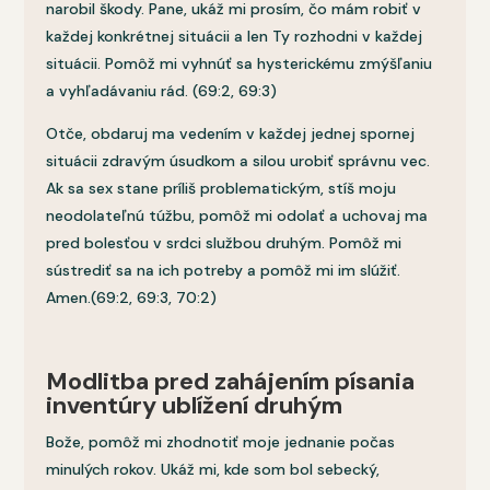
narobil škody. Pane, ukáž mi prosím, čo mám robiť v
každej konkrétnej situácii a len Ty rozhodni v každej
situácii. Pomôž mi vyhnúť sa hysterickému zmýšľaniu
a vyhľadávaniu rád. (69:2, 69:3)
Otče, obdaruj ma vedením v každej jednej spornej
situácii zdravým úsudkom a silou urobiť správnu vec.
Ak sa sex stane príliš problematickým, stíš moju
neodolateľnú túžbu, pomôž mi odolať a uchovaj ma
pred bolesťou v srdci službou druhým. Pomôž mi
sústrediť sa na ich potreby a pomôž mi im slúžiť.
Amen.(69:2, 69:3, 70:2)
Modlitba pred zahájením písania
inventúry ublížení druhým
Bože, pomôž mi zhodnotiť moje jednanie počas
minulých rokov. Ukáž mi, kde som bol sebecký,