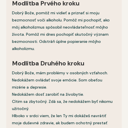
Modlitba Prvého kroku
Dobrý Bože, pomôž mi vidieť a priznať si moju
bezmocnosť voči alkoholu. Pomôž mi pochopiť, ako
môj alkoholizmus spôsobil neovládateľnosť môjho
života. Pomôž mi dnes pochopiť skutočný význam
bezmocnosti. Odstráň úplne popieranie môjho
alkoholizmu.
Modlitba Druhého kroku
Dobrý Bože, mám problémy v osobných vzťahoch.
Nedokážem ovládať svoje emócie. Som obeťou
mizérie a depresie.
Nedokážem dosť zarobiť na živobytie.
Cítim sa zbytočný. Zdá sa, že nedokážem byť nikomu
užitočný.
Hlboko v srdci viem, že len Ty mi dokážeš navrátiť
moje duševné zdravie, ak budem ochotný prestať