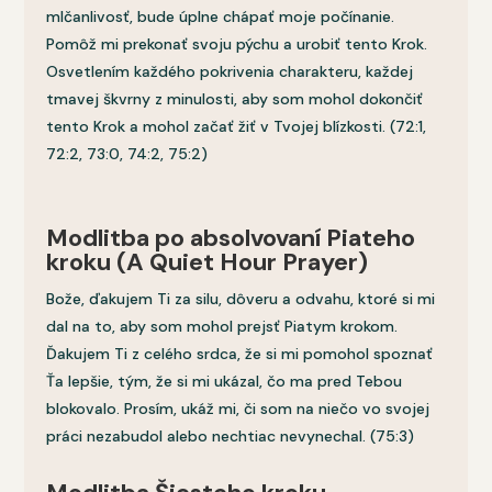
mlčanlivosť, bude úplne chápať moje počínanie.
Pomôž mi prekonať svoju pýchu a urobiť tento Krok.
Osvetlením každého pokrivenia charakteru, každej
tmavej škvrny z minulosti, aby som mohol dokončiť
tento Krok a mohol začať žiť v Tvojej blízkosti. (72:1,
72:2, 73:0, 74:2, 75:2)
Modlitba po absolvovaní Piateho
kroku (A Quiet Hour Prayer)
Bože, ďakujem Ti za silu, dôveru a odvahu, ktoré si mi
dal na to, aby som mohol prejsť Piatym krokom.
Ďakujem Ti z celého srdca, že si mi pomohol spoznať
Ťa lepšie, tým, že si mi ukázal, čo ma pred Tebou
blokovalo. Prosím, ukáž mi, či som na niečo vo svojej
práci nezabudol alebo nechtiac nevynechal. (75:3)