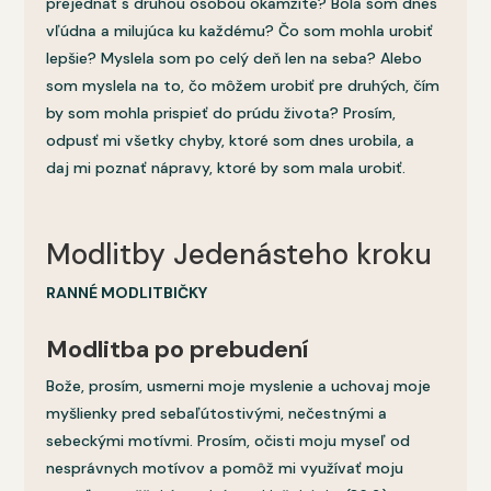
prejednať s druhou osobou okamžite? Bola som dnes
vľúdna a milujúca ku každému? Čo som mohla urobiť
lepšie? Myslela som po celý deň len na seba? Alebo
som myslela na to, čo môžem urobiť pre druhých, čím
by som mohla prispieť do prúdu života? Prosím,
odpusť mi všetky chyby, ktoré som dnes urobila, a
daj mi poznať nápravy, ktoré by som mala urobiť.
Modlitby Jedenásteho kroku
RANNÉ MODLITBIČKY
Modlitba po prebudení
Bože, prosím, usmerni moje myslenie a uchovaj moje
myšlienky pred sebaľútostivými, nečestnými a
sebeckými motívmi. Prosím, očisti moju myseľ od
nesprávnych motívov a pomôž mi využívať moju