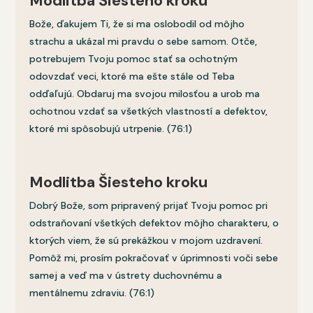
Modlitba Šiesteho kroku
Bože, ďakujem Ti, že si ma oslobodil od môjho
strachu a ukázal mi pravdu o sebe samom. Otče,
potrebujem Tvoju pomoc stať sa ochotným
odovzdať veci, ktoré ma ešte stále od Teba
odďaľujú. Obdaruj ma svojou milosťou a urob ma
ochotnou vzdať sa všetkých vlastností a defektov,
ktoré mi spôsobujú utrpenie. (76:1)
Modlitba Šiesteho kroku
Dobrý Bože, som pripravený prijať Tvoju pomoc pri
odstraňovaní všetkých defektov môjho charakteru, o
ktorých viem, že sú prekážkou v mojom uzdravení.
Pomôž mi, prosím pokračovať v úprimnosti voči sebe
samej a veď ma v ústrety duchovnému a
mentálnemu zdraviu. (76:1)