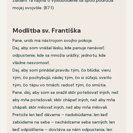
Žiadam Ťa najmä o vyslobodenie sa spod područia
mojej svojvôle. (87:1)
Modlitba sv. Františka
Pane, urob ma nástrojom svojho pokoja.
Daj, aby som vnášal lásku, kde panuje nenávisť;
odpustenie, kde sa množia urážky; jednotu, kde
vládne nesvornosť.
Daj, aby som prinášal pravdu tým, čo blúdia; vieru
tým, čo pochybujú; nádej tým, čo si zúfajú; svetlo
tým, čo tápu vo tmách; radosť tým, čo smútia.
Pane, daj, aby som sa snažil skôr potešovať iných, než
aby mňa potešovali; skôr chápať iných, než aby mňa
chápali; skôr milovať iných, než aby mňa milovali.
Pretože len keď dávame – nadobúdame; len keď
zabúdame na seba – nachádzame seba samých; len
keď odpúšťame – dostáva sa nám odpustenia; len