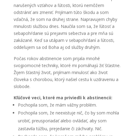
narušených vzťahov a ľútosti, ktorú nemôžem
odstrániť ani zmeniť. Prijímam túto škodu a som
vďačná, že som na druhej strane. Napravujem chyby
minulosti službou dnes. Naučila som sa, že ľútosť a
sebapohŕdanie sú prejavmi sebectva a pre mňa sú
zakázané. Keď sa utápam v sebapohŕdaní a ľútosti,
oddeľujem sa od Boha aj od služby druhým.
Počas rokov abstinencie som prijala mnohé
svojpomocné techniky, ktoré mi pomáhajú žiť šťastne.
Žijem šťastný život, prijímam minulosť ako život
človeka s chorobou, ktorý našiel cestu k uzdraveniu a
slobode.
Kľúčové veci, ktoré ma priviedli k abstinencii:
Pochopila som, že mám vážny problém.
Pochopila som, že neexistuje nič, čo by som mohla
urobiť, preusporiadať alebo ovládať, aby som
zastavila túžbu, prejedanie či záchvaty. Nič.