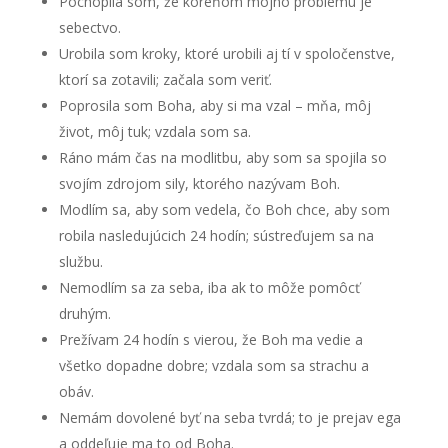
Pochopila som, že koreňom môjho problému je
sebectvo.
Urobila som kroky, ktoré urobili aj tí v spoločenstve,
ktorí sa zotavili; začala som veriť.
Poprosila som Boha, aby si ma vzal – mňa, môj
život, môj tuk; vzdala som sa.
Ráno mám čas na modlitbu, aby som sa spojila so
svojím zdrojom sily, ktorého nazývam Boh.
Modlím sa, aby som vedela, čo Boh chce, aby som
robila nasledujúcich 24 hodín; sústreďujem sa na
službu.
Nemodlím sa za seba, iba ak to môže pomôcť
druhým.
Prežívam 24 hodín s vierou, že Boh ma vedie a
všetko dopadne dobre; vzdala som sa strachu a
obáv.
Nemám dovolené byť na seba tvrdá; to je prejav ega
a oddeľuje ma to od Boha.