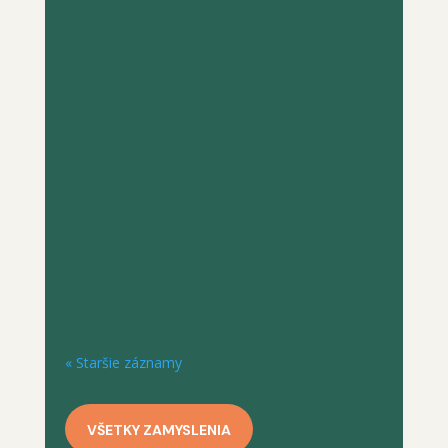
Kým si plne neuvedomíme, že sme chorí,
nemôžeme sa začať liečiť. Pokiaľ máme
pocit, že všetko, čo potrebujeme, je dobrá
strava a trochu vôle, nerozumieme
povahe našej choroby. Ak by odpoveďou
bola vôľa a strava, už dávno by sme
prestali kompulzívne jesť. Keď skúmame...
« Staršie záznamy
VŠETKY ZAMYSLENIA