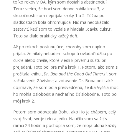
toľko rokov v OA, kým som dosiahla abstinenciu?
Teraz verím, že hoci som denne robila krok 3, v
skutočnosti som neprijala kroky 1 a 2. Túžba po
sladkostiach bola ohromujúca. Nič ma nedokázalo
zastaviť, keď som to vzdala a hľadala „dávku cukru“.
Toto sa dialo prakticky každý deň.
Až po rokoch postupujúcej choroby som naplno
prijala, že nikdy nebudem schopná ovládať túžbu po
cukre alebo chvíle, ktoré viedli k prvému sústu pri
prejedaní. Toto bol pre mňa krok 1. Potom, ako som si
prečítala knihu
„Dr. Bob and the Good Old Timers“
, som
začala veriť. Závislosť a zotavenie Dr. Boba boli také
dojímavé, že som bola presvedčená, že iba Vyššia moc
ho mohla oslobodiť a nechať ho žiť slobodne. Toto bol
môj krok 2.
Potom som odovzdala Bohu, ako Ho ja chápem, celý
svoj život, svoje telo a jedlo. Naučila som sa žiť v
rámci 24 hodín a pochopila som, že moja úloha každý