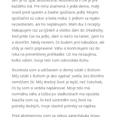
deň je ísť spať abstinentná. Abstinencia v OA je pre
každého iná. Pre mňa znamená 3 jedlá denne, malý
snack pred spaním a žiadne spúšťacie jedlá. Mojimi
spúšťačmi sú cukor a biela múka. S jedlom sa nijako
nezaoberám, ani ho neplánujem. Mám iba 3 recepty.
Nakupujem raz za týždeň a všetko dám do chladničky.
Keď príde čas na jedlo, dám si niečo na tanier, zjem to
a skončím. Nikdy neviem, čo budem jesť nabudúce, ale
vždy je niečo pripravené. Váhu si kontrolujem raz do
roka na preventívnej prehliadke. Už ma nezaujíma,
koľko vážim. Svoje telo som odovzdala Bohu.
Rozvinula som a udržiavam si denný vzťah s Bohom.
Môj vzťah s Bohom je ako vypínač svetla, bez ktorého
nemôžem žiť. Môj dnešný život je lepší, než čokoľvek,
čo by som si vedela naplánovať. Moje telo má
normálnu váhu a túžba po sladkostiach ma opustila.
Naučila som sa, že keď sústredím svoj život na
potreby druhých, moje vlastné potreby sa naplnia.
Pred abstinenciou som za sebou zanechávala stopu