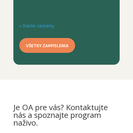
prestali kompulzívne jesť. Keď skúmame...
« Staršie záznamy
VŠETKY ZAMYSLENIA
Je OA pre vás? Kontaktujte
nás a spoznajte program
naživo.