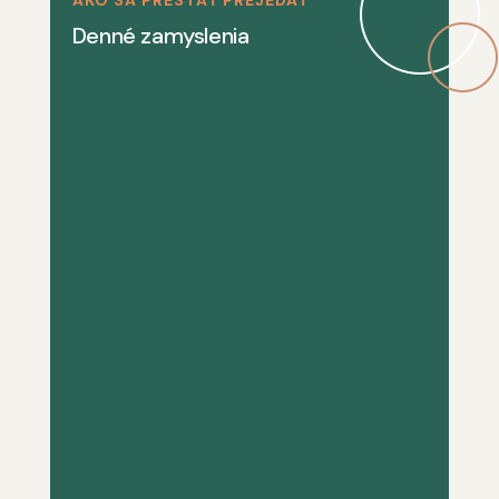
AKO SA PRESTAŤ PREJEDAŤ
Denné zamyslenia
Náš program si vyžaduje sústredenosť.
Nie je niečím, čím by sme sa mohli
zaoberať len príležitostne, keď nám zvýši
čas. Keďže absitinencia je najdôležitejšou
vecou v našom živote, venujeme jej
udržaniu svoju najlepšiu energiu. Mnohí z
nás sme zistili, že...