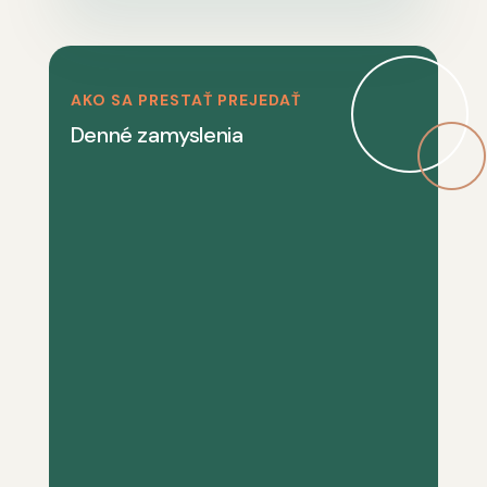
AKO SA PRESTAŤ PREJEDAŤ
Denné zamyslenia
Náš program si vyžaduje sústredenosť.
Nie je niečím, čím by sme sa mohli
zaoberať len príležitostne, keď nám zvýši
čas. Keďže absitinencia je najdôležitejšou
vecou v našom živote, venujeme jej
udržaniu svoju najlepšiu energiu. Mnohí z
nás sme zistili, že...