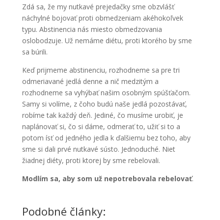
Zdá sa, že my nutkavé prejedačky sme obzvlášť
náchylné bojovať proti obmedzeniam akéhokoľvek
typu. Abstinencia nás miesto obmedzovania
oslobodzuje. Už nemáme diétu, proti ktorého by sme
sa búrili.
Keď prijmeme abstinenciu, rozhodneme sa pre tri
odmeriavané jedlá denne a nič medzitým a
rozhodneme sa vyhýbať našim osobným spúšťačom.
Samy si volíme, z čoho budú naše jedlá pozostávať,
robíme tak každý deň. Jediné, čo musíme urobiť, je
naplánovať si, čo si dáme, odmerať to, užiť si to a
potom ísť od jedného jedla k ďalšiemu bez toho, aby
sme si dali prvé nutkavé sústo. Jednoduché. Niet
žiadnej diéty, proti ktorej by sme rebelovali.
Modlím sa, aby som už nepotrebovala rebelovať
.
Podobné články: