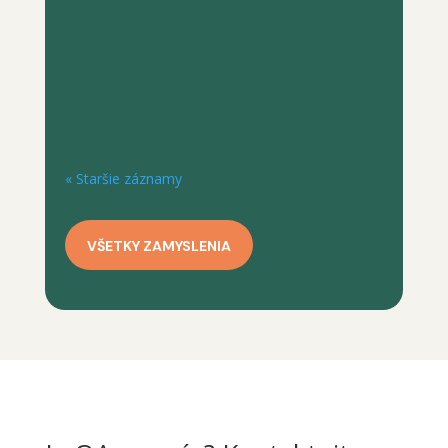
pocit, že všetko, čo potrebujeme, je dobrá
strava a trochu vôle, nerozumieme
povahe našej choroby. Ak by odpoveďou
bola vôľa a strava, už dávno by sme
prestali kompulzívne jesť. Keď skúmame...
« Staršie záznamy
VŠETKY ZAMYSLENIA