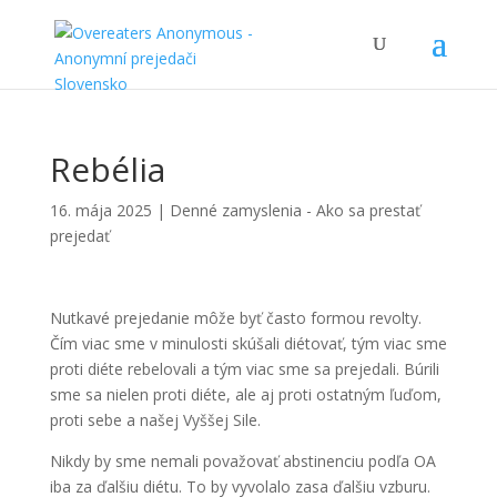
Rebélia
16. mája 2025
|
Denné zamyslenia - Ako sa prestať
prejedať
Nutkavé prejedanie môže byť často formou revolty.
Čím viac sme v minulosti skúšali diétovať, tým viac sme
proti diéte rebelovali a tým viac sme sa prejedali. Búrili
sme sa nielen proti diéte, ale aj proti ostatným ľuďom,
proti sebe a našej Vyššej Sile.
Nikdy by sme nemali považovať abstinenciu podľa OA
iba za ďalšiu diétu. To by vyvolalo zasa ďalšiu vzburu.