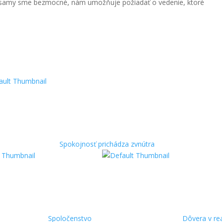
že samy sme bezmocné, nám umožňuje požiadať o vedenie, ktoré
Spokojnosť prichádza zvnútra
Spoločenstvo
Dôvera v re