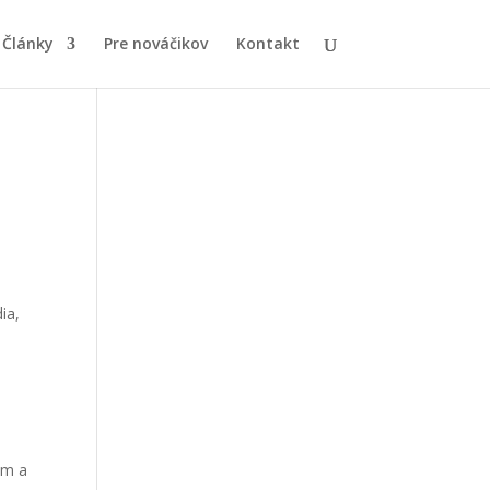
Články
Pre nováčikov
Kontakt
ia,
om a