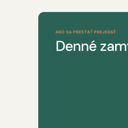
AKO SA PRESTAŤ PREJEDAŤ
Denné zam
Náš program si vyžaduje sústredenos
je najdôležitejšou vecou v našom živ