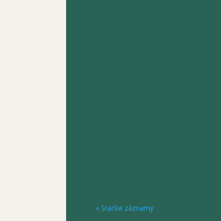
Naše uzdravenie je neustály proces,
nemusíme zaoberať, v tom momente
venovať po...
Kým si plne neuvedomíme, že sme ch
vôle, nerozumieme povahe našej cho
« Staršie záznamy