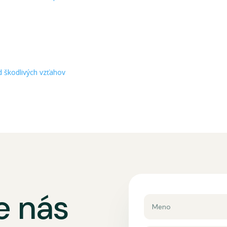
d škodlivých vzťahov
e nás