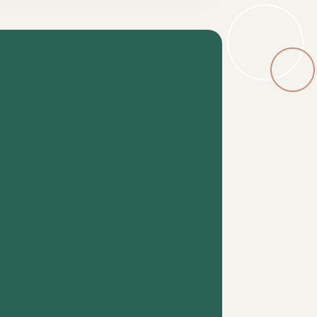
ď nám zvýši čas. Keďže absitinencia
tili, že...