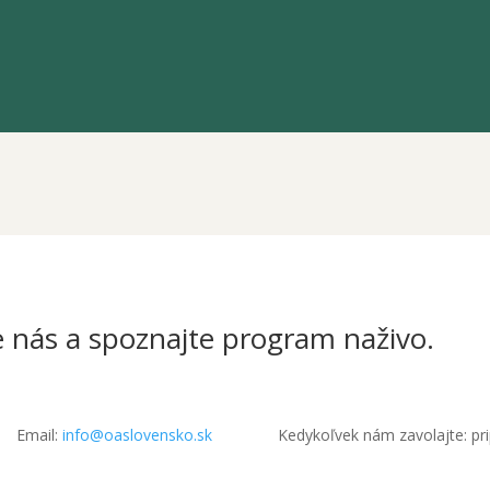
e nás a spoznajte program naživo.
Email:
info@oaslovensko.sk
Kedykoľvek nám zavolajte: pr