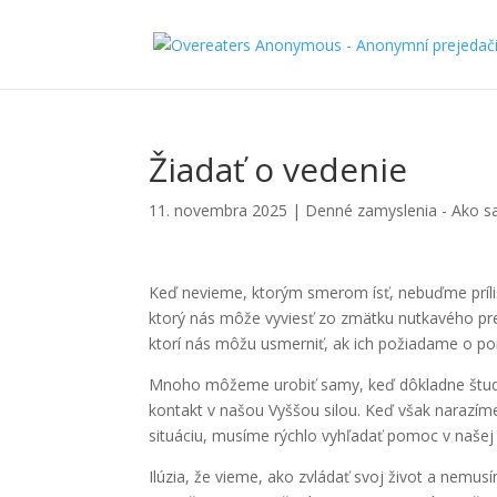
Žiadať o vedenie
11. novembra 2025
|
Denné zamyslenia - Ako sa
Keď nevieme, ktorým smerom ísť, nebuďme príliš
ktorý nás môže vyviesť zo zmätku nutkavého pr
ktorí nás môžu usmerniť, ak ich požiadame o p
Mnoho môžeme urobiť samy, keď dôkladne študuj
kontakt v našou Vyššou silou. Keď však narazím
situáciu, musíme rýchlo vyhľadať pomoc v našej
Ilúzia, že vieme, ako zvládať svoj život a nemusí