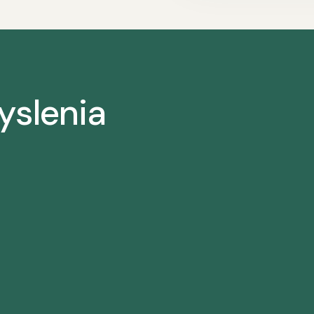
yslenia
ť. Nie je niečím, čím by sme sa mohli zaoberať len príležitostne, ke
ote, venujeme jej udržaniu svoju najlepšiu energiu. Mnohí z nás sme zis