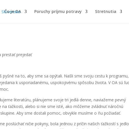
Čo je OA
Poruchy príjmu potravy
Stretnutia
 prestať prejedať
 pyšné na to, aby sme sa opýtali. Našli sme svoju cestu k programu,
ejedania k usporiadanému, uspokojivému spôsobu života. V OA sú ľud
omoc.
eme literatúru, plánujeme svoje tri jedlá denne, naviažeme pevný
e na ťažkosti, alebo si nie sme isté, ako môžeme zvládnuť náročnú
 skupine. Aby sme dostali pomoc, obvykle musíme o ňu požiadať.
me poslúchať ničie pokyny, bola jednou z príčin našich ťažkostí s jedl