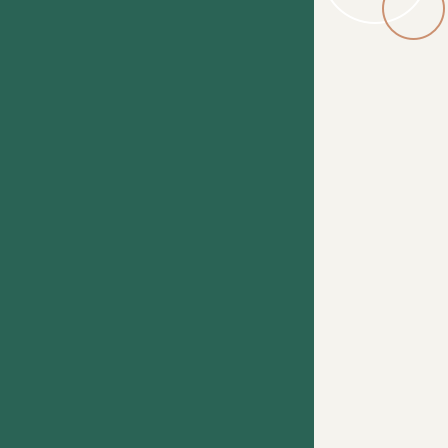
ď nám zvýši čas. Keďže absitinencia
tili, že...
chorobu prekonali a už sa ňou