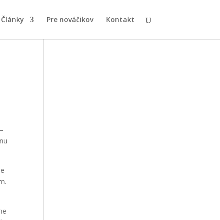
Články
Pre nováčikov
Kontakt
 –
dnu
je
m.
me