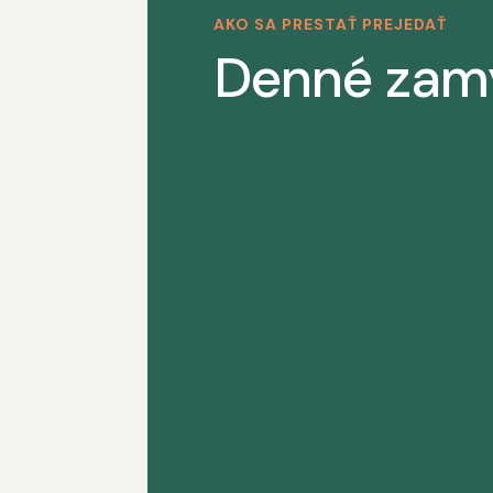
AKO SA PRESTAŤ PREJEDAŤ
Denné zam
Náš program si vyžaduje sústredenos
je najdôležitejšou vecou v našom živ
Naše uzdravenie je neustály proces,