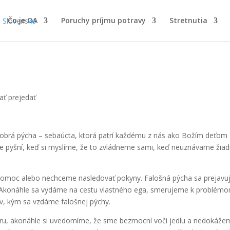
Čo je OA
Poruchy príjmu potravy
Stretnutia
ať prejedať
dobrá pýcha – sebaúcta, ktorá patrí každému z nás ako Božím deťom
e pyšní, keď si myslíme, že to zvládneme sami, keď neuznávame žia
pomoc alebo nechceme nasledovať pokyny. Falošná pýcha sa prejavu
í.Akonáhle sa vydáme na cestu vlastného ega, smerujeme k problémo
, kým sa vzdáme falošnej pýchy.
oru, akonáhle si uvedomíme, že sme bezmocní voči jedlu a nedokáže