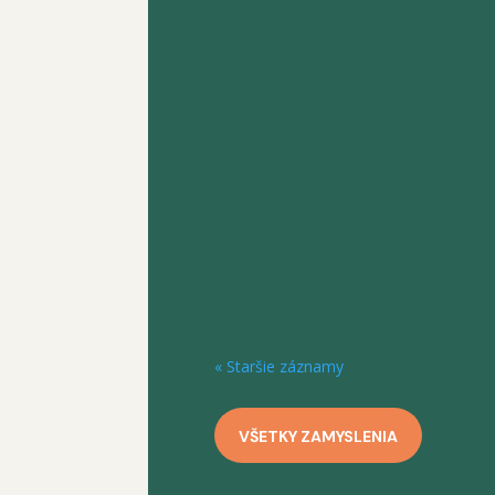
nemusíme zaoberať, v tom momente
venovať po...
Kým si plne neuvedomíme, že sme ch
vôle, nerozumieme povahe našej cho
« Staršie záznamy
VŠETKY ZAMYSLENIA