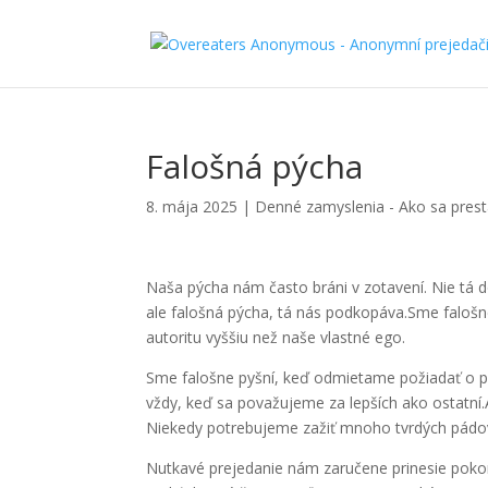
Falošná pýcha
8. mája 2025
|
Denné zamyslenia - Ako sa prest
Naša pýcha nám často bráni v zotavení. Nie tá 
ale falošná pýcha, tá nás podkopáva.Sme falošn
autoritu vyššiu než naše vlastné ego.
Sme falošne pyšní, keď odmietame požiadať o 
vždy, keď sa považujeme za lepších ako ostatn
Niekedy potrebujeme zažiť mnoho tvrdých pádov
Nutkavé prejedanie nám zaručene prinesie pok